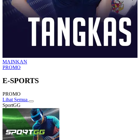
MAINKAN
PROMO
E-SPORTS
PROMO
Lihat Semua
SportGG