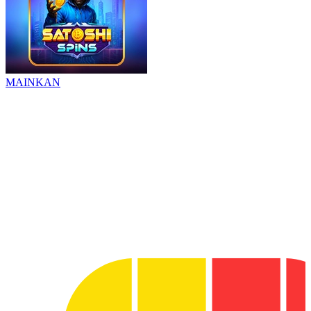
MAINKAN