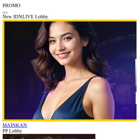
PROMO
New IDNLIVE Lobby
MAINKAN
PP Lobby