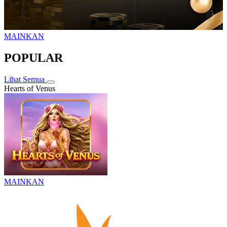
MAINKAN
POPULAR
Lihat Semua
Hearts of Venus
MAINKAN