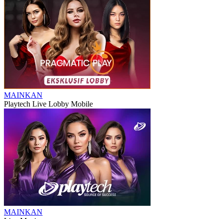
MAINKAN
Playtech Live Lobby Mobile
MAINKAN