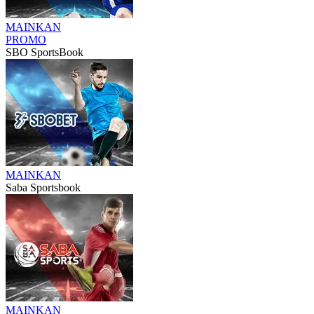
MAINKAN
PROMO
SBO SportsBook
MAINKAN
Saba Sportsbook
MAINKAN