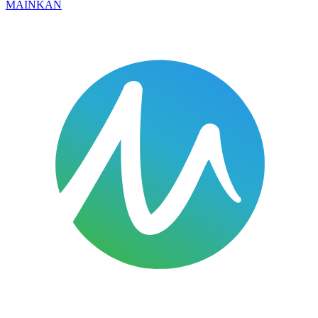
MAINKAN