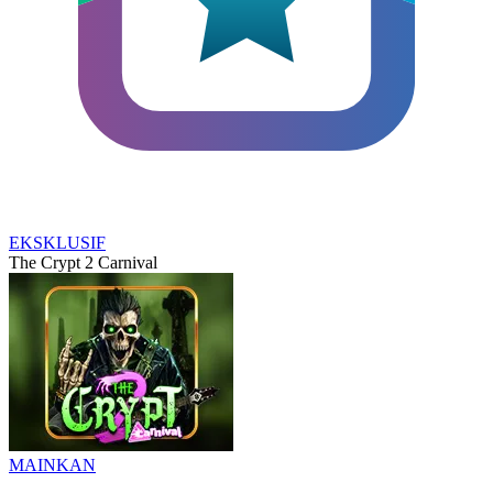
EKSKLUSIF
The Crypt 2 Carnival
MAINKAN