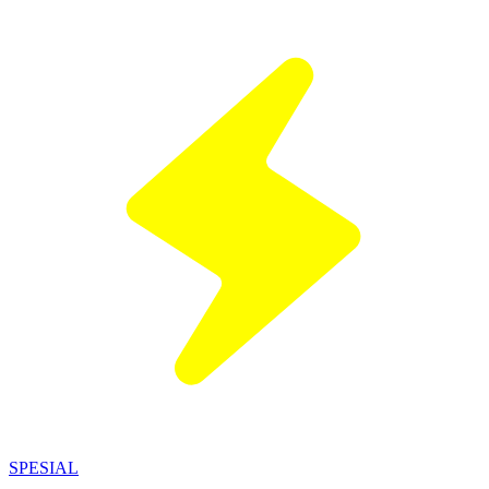
SPESIAL