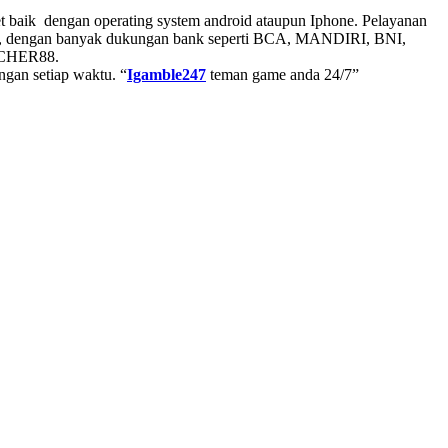
et baik dengan operating system android ataupun Iphone. Pelayanan
as, dengan banyak dukungan bank seperti BCA, MANDIRI, BNI,
CHER88.
gan setiap waktu. “
Igamble247
teman game anda 24/7”