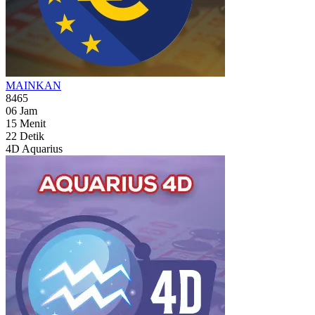
MAINKAN
8465
06
Jam
15
Menit
20
Detik
4D Aquarius