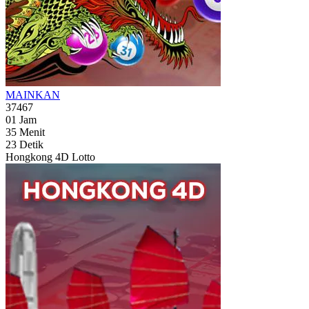
MAINKAN
37467
01
Jam
35
Menit
20
Detik
Hongkong 4D Lotto