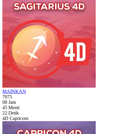
MAINKAN
7975
08
Jam
45
Menit
20
Detik
4D Capricorn