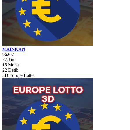
MAINKAN
96267
22
Jam
15
Menit
20
Detik
3D Europe Lotto