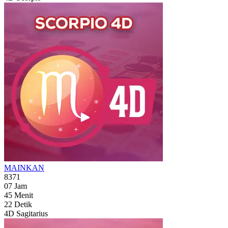
MAINKAN
8371
07
Jam
45
Menit
20
Detik
4D Sagitarius