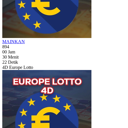
MAINKAN
894
00
Jam
30
Menit
20
Detik
4D Europe Lotto