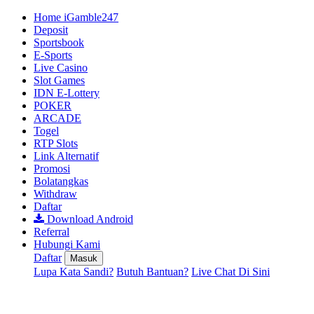
Home iGamble247
Deposit
Sportsbook
E-Sports
Live Casino
Slot Games
IDN E-Lottery
POKER
ARCADE
Togel
RTP Slots
Link Alternatif
Promosi
Bolatangkas
Withdraw
Daftar
Download Android
Referral
Hubungi Kami
Daftar
Masuk
Lupa Kata Sandi?
Butuh Bantuan?
Live Chat Di Sini