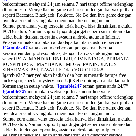
berkomitmen melayani 24 jam selama 7 hari tanpa offline terlengkap
di Indonesia. Menyediakan game casino seru dengan banyak pilihan
seperti Baccarat, Blackjack, Roulette, Sic Bo dan live game dengan
live dealer cantik yang akan menemani kemenangan anda.
Semua permainan yang tersedia tidak hanya bisa dimainkan melalui
PC/Desktop, Namun support juga di gadget seperti smartphone dan
tablet baik dengan operating system android ataupun Iphone.
Pelayanan maksimal akan anda dapatkan dari customer service
IGamble247
yang akan memberikan pengalaman berupa
keramahan dan profesionalitas, dengan banyak dukungan bank
seperti BCA, MANDIRI, BNI, BRI, CIMB NIAGA, PERMATA ,
KOSPIN JASA , MAYBANK , MEGA, PANIN, JENIUS,
SINARMAS. BSI, E-WALLET dan VOUCHER88.
Igamble247 menyediakan hadiah dan bonus menarik berupa free
lucky spin, special mystery box. Uji Keberuntungan anda dan raih
Kemenangan setiap waktu. “
Igamble247
teman game anda 24/7”
Igamble247
merupakan website judi casino online yang
berkomitmen melayani 24 jam selama 7 hari tanpa offline terlengkap
di Indonesia. Menyediakan game casino seru dengan banyak pilihan
seperti Baccarat, Blackjack, Roulette, Sic Bo dan live game dengan
live dealer cantik yang akan menemani kemenangan anda.
Semua permainan yang tersedia tidak hanya bisa dimainkan melalui
PC/Desktop, Namun support juga di gadget seperti smartphone dan
tablet baik dengan operating system android ataupun Iphone.
Pelayanan maksimal akan anda dapatkan dari customer service