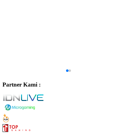
Partner Kami :