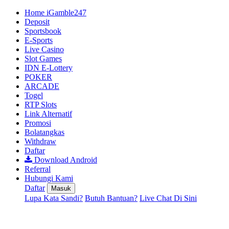
Home iGamble247
Deposit
Sportsbook
E-Sports
Live Casino
Slot Games
IDN E-Lottery
POKER
ARCADE
Togel
RTP Slots
Link Alternatif
Promosi
Bolatangkas
Withdraw
Daftar
Download Android
Referral
Hubungi Kami
Daftar
Masuk
Lupa Kata Sandi?
Butuh Bantuan?
Live Chat Di Sini