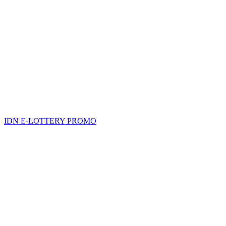
IDN E-LOTTERY
PROMO