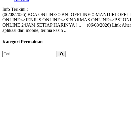
Info Terikini :
(06/08/2026)
BCA ONLINE<>BNI OFFLINE<>MANDIRI OFF
ONLINE<>JENIUS ONLINE<>SINARMAS ONLINE<>BSI O
ONLINE 24JAM SETIAP HARINYA ! ..
(06/08/2026)
Link Alte
aplikasi dari mobile, terima kasih ..
Kategori Permainan