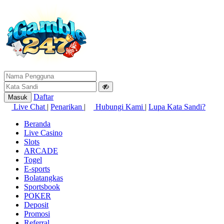
Daftar
Masuk
Live Chat
|
Penarikan
|
Hubungi Kami
|
Lupa Kata Sandi?
Beranda
Live Casino
Slots
ARCADE
Togel
E-sports
Bolatangkas
Sportsbook
POKER
Deposit
Promosi
Referral