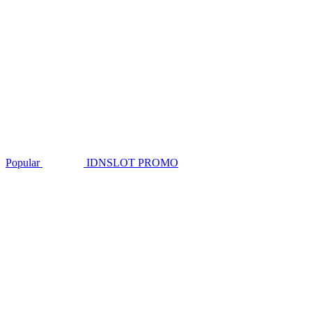
Popular
IDNSLOT
PROMO