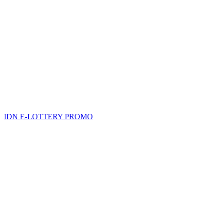
IDN E-LOTTERY
PROMO