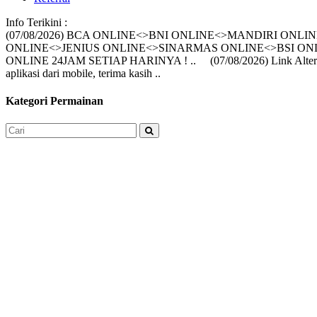
Info Terikini :
(07/08/2026)
BCA ONLINE<>BNI ONLINE<>MANDIRI ONLI
ONLINE<>JENIUS ONLINE<>SINARMAS ONLINE<>BSI O
ONLINE 24JAM SETIAP HARINYA ! ..
(07/08/2026)
Link Alte
aplikasi dari mobile, terima kasih ..
Kategori Permainan