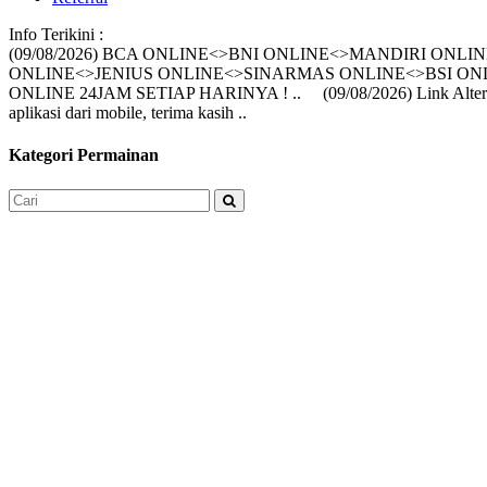
Info Terikini :
(09/08/2026)
BCA ONLINE<>BNI ONLINE<>MANDIRI ONLI
ONLINE<>JENIUS ONLINE<>SINARMAS ONLINE<>BSI O
ONLINE 24JAM SETIAP HARINYA ! ..
(09/08/2026)
Link Alte
aplikasi dari mobile, terima kasih ..
Kategori Permainan