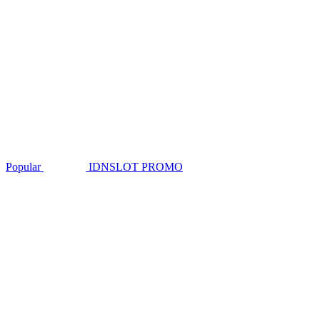
Popular
IDNSLOT
PROMO