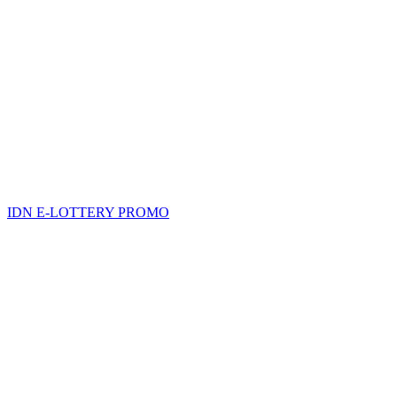
IDN E-LOTTERY
PROMO