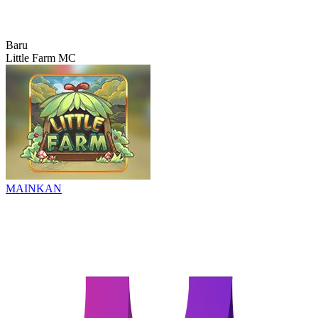
Baru
Little Farm MC
MAINKAN