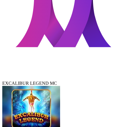
EXCALIBUR LEGEND MC