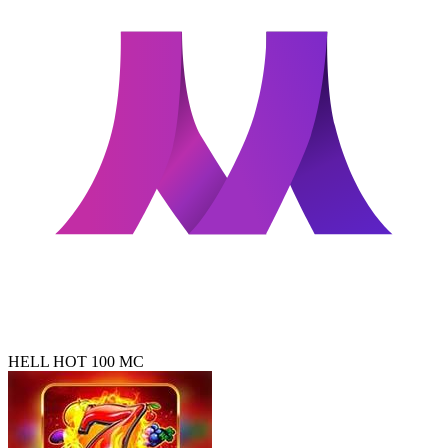
HELL HOT 100 MC