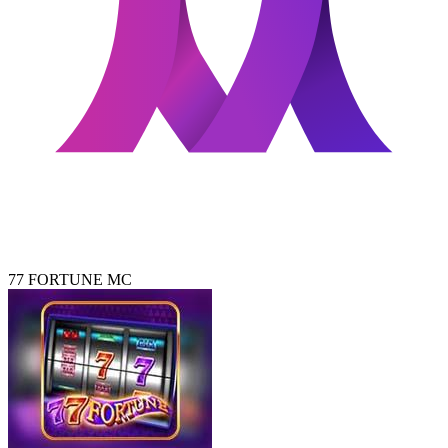
77 FORTUNE MC