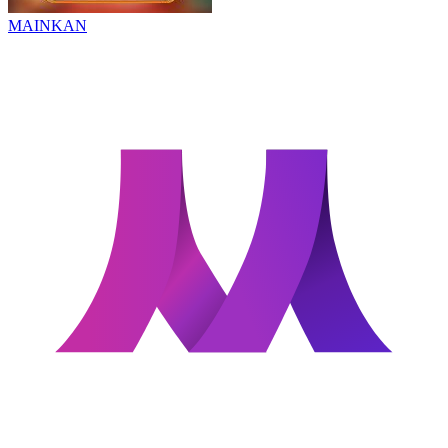
MAINKAN