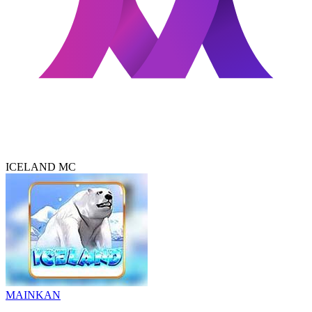
ICELAND MC
MAINKAN