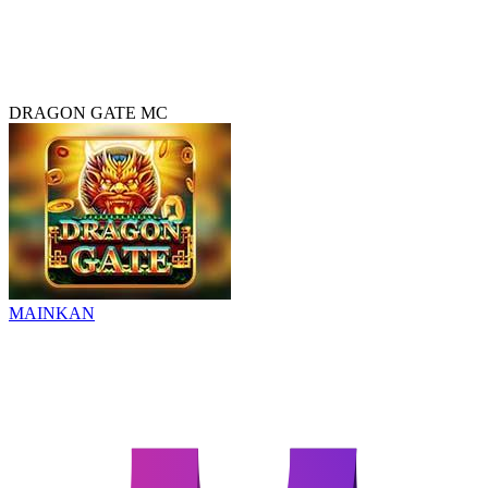
DRAGON GATE MC
MAINKAN