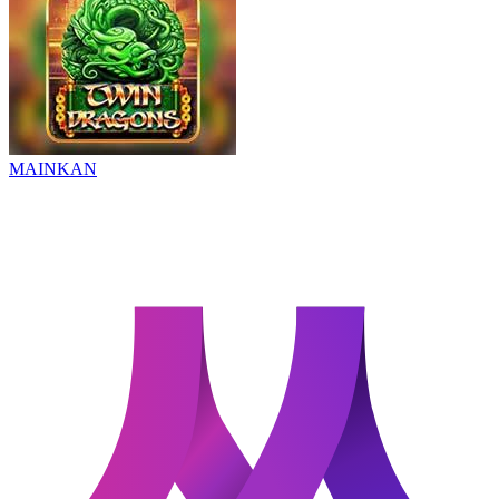
MAINKAN