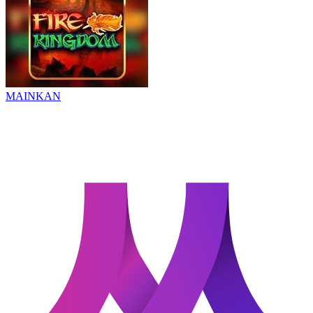
MAINKAN