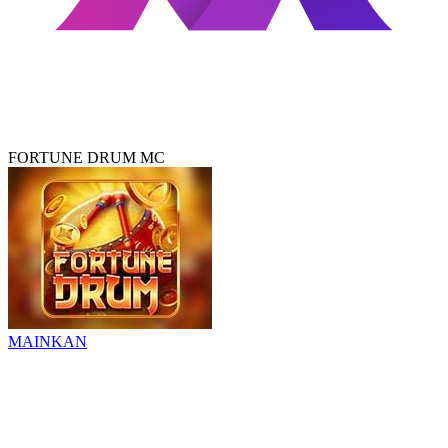
FORTUNE DRUM MC
MAINKAN