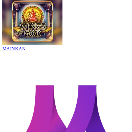
MAINKAN