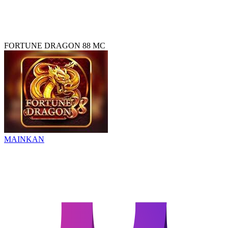
FORTUNE DRAGON 88 MC
MAINKAN