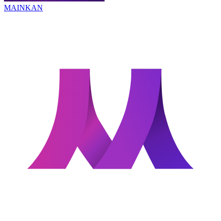
MAINKAN