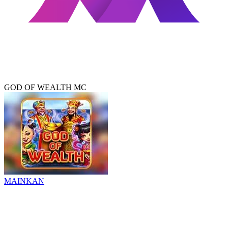
GOD OF WEALTH MC
MAINKAN